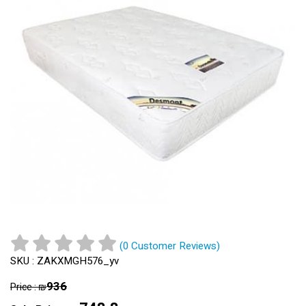
(
0
Customer Reviews)
SKU :
ZAKXMGH576_yv
936
Price :
₪