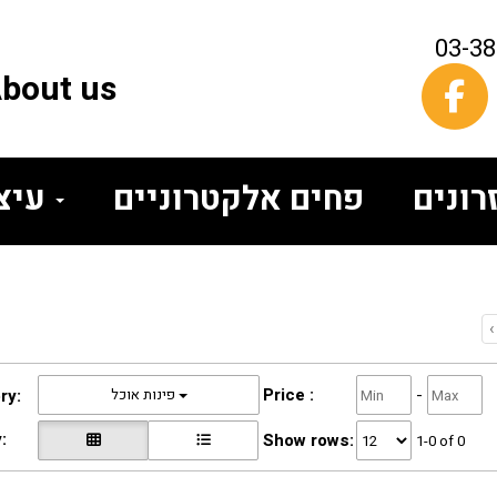
03-3
bout us
פחים אלקטרוניים
עיצוב הבית
‹
Price :
-
פינות אוכל
ry:
:
Show rows:
1-0 of 0