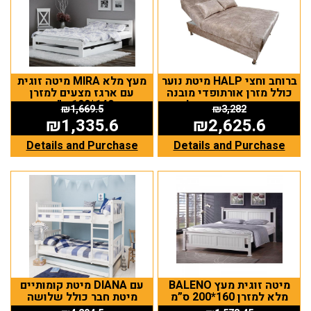
מיטת נוער HALP ברוחב וחצי
מיטה זוגית MIRA מעץ מלא
כולל מזרן אורתופדי מובנה
עם ארגז מצעים למזרן
וארגז מצעים גדול
140*190 ס”מ
₪
1,669.5
₪
3,282
₪
1,335.6
₪
2,625.6
Details and Purchase
Details and Purchase
BALENO מיטה זוגית מעץ
מיטת קומותיים DIANA עם
מלא למזרן 160*200 ס”מ
מיטת חבר כולל שלושה
מזרנים