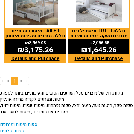
מיטת ילדים TUTTI כוללת
מיטת קומותיים TAILER
מזרנים מעקה בטיחות ומיטת
כוללת מזרנים ומגירות איחסון
חבר
₪
3,969.08
₪
2,056.58
₪
3,175.26
₪
1,645.26
Details and Purchase
Details and Purchase
‹
«
»
›
(current)
1
מגוון גדול של מוצרים מכל המותגים הטובים והאיכותיים ביותר לספות,
מיטות ומזרונים לקנייה מהירה אונליין
ספות ספר, מיטות נוער, מיטה וחצי, ספות נפתחות, מיטות זוגיות, מיטות יחיד,
מזרונים אורטופדיים, מיטות לנוער ועוד
ספות מיטות ומזרונים
ספות וסלונים