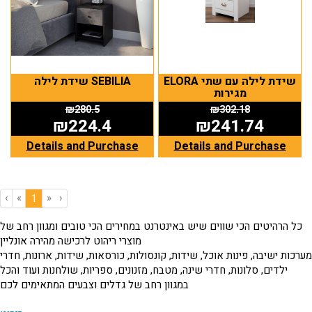
ELORA שידת לילה עם שתי
שידת לילה SEBILIA
מגירות
₪
280.5
₪
302.18
₪
224.4
₪
241.74
Details and Purchase
Details and Purchase
‹
«
»
›
(current)
1
כל הרהיטים הכי שווים שיש באינטרנט במחירים הכי טובים ומגוון רחב של
מוצרי ריהוט לרכישה מהירה אונליין
מערכות ישיבה, פינות אוכל, שידות, קונסולות, כורסאות, שידות, ארונות, חדרי
ילדים, סלונות, חדרי שינה, מטבח, מזנונים, ספריות, שולחנות ועוד והכל
במגוון רחב של גדלים וצבעים המתאימים לכם