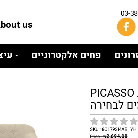
03-3
bout us
פחים אלקטרוניים
עיצוב הבית
PICASSO ספה דו-מושבית
ם לבחירה
SKU :
8C179SI4AB_YH
2,694.08
Price :
₪