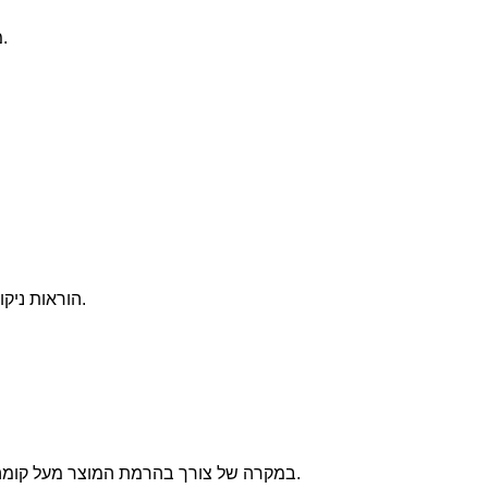
מושב עשוי מבלוקים קפיצים וספוג בדרגות קושי שונות.
הוראות ניקוי כלליות: מטלית לחה או מברשת רכה ללא חומרי ניקוי.
* במקרה של צורך בהרמת המוצר מעל קומה שלישית ללא מעלית תהיה תוספת של ₪50 לקומה.