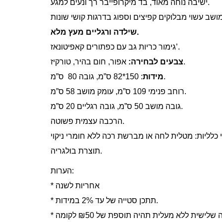
ישיבה נוחה מאוד, בד מיקרופייבר רך ונעים למגע.
שילדה ורגליים מעץ מלא.
גימור כריות גב עם כפתורים קאפיטונאז’.
אפור, חום בהיר, טורקיז.
צבעים לבחירה:
: 150*82 ס”מ, גובה 80 ס”מ.
מידות
רוחב פנימי 109 ס”מ, עומק מושב 58 ס”מ.
גובה מושב 50 ס”מ, גובה רגליים 20 ס”מ.
הרכבה עצמית פשוטה.
תוצרת בולגריה.
הערות:
* אחריות לשנה
* תתכן סטייה של עד 2% במידות.