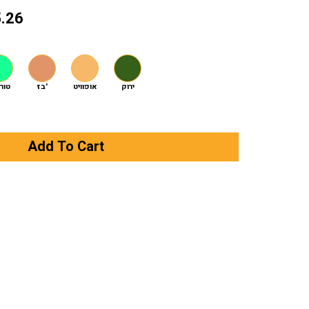
5.26
ירוק
אופוויט
בז'
טור