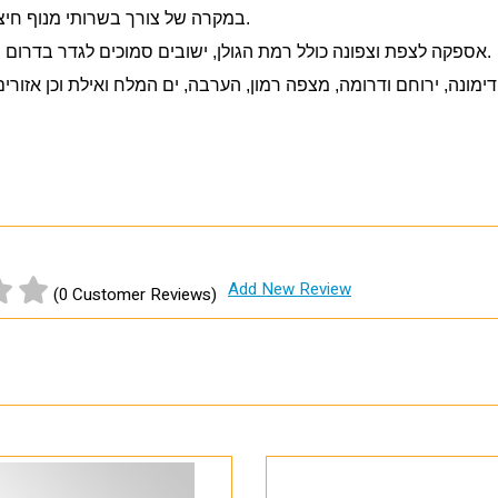
* במקרה של צורך בשרותי מנוף חיצוניים או צורך בפירוק והרכבה, יחול החיוב על הלקוח.
* אספקה לצפת וצפונה כולל רמת הגולן, ישובים סמוכים לגדר בדרום הרצועה – יתכן עיכוב באספקה של עד 14 ימי עסקים.
 דימונה, ירוחם ודרומה, מצפה רמון, הערבה, ים המלח ואילת וכן אזורים מעבר לק
Add New Review
(0 Customer Reviews)