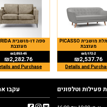
PICASSO ספה תלת מושבית
FLORIDA ספה ד
מעוצבת
מעוצבת
₪
2,853.45
₪
3,172.2
₪
2,282.76
₪
2,537.76
etails and Purchase
Details and Purcha
 פעילות וטלפונים
עקבו אח